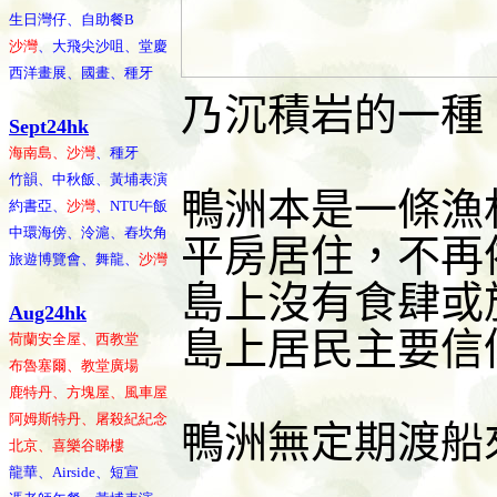
生日灣仔、自助餐B
沙灣
、大飛尖沙咀、堂慶
西洋畫展、國畫、種牙
乃沉積岩的一種
Sept24hk
海南島、沙灣
、種牙
竹韻、中秋飯、黃埔表演
鴨洲本是一條漁
約書亞、
沙灣
、NTU午飯
中環海傍、泠滬、舂坎角
平房居住，不再
旅遊博覽會、舞龍、
沙灣
島上沒有食肆或
Aug24hk
島上居民主要信
荷蘭安全屋、西教堂
布魯塞爾、教堂廣場
鹿特丹、方塊屋、風車屋
阿姆斯特丹、屠殺紀紀念
鴨洲無定期渡船
北京、喜樂谷睇樓
龍華、Airside、短宣