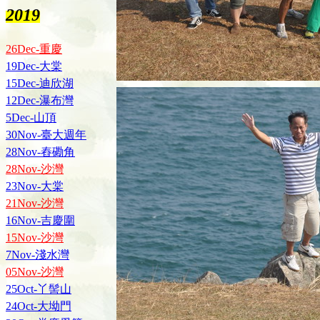
2019
26Dec-重慶
19Dec-大棠
15Dec-迪欣湖
12Dec-瀑布灣
5Dec-山頂
30Nov-臺大週年
28Nov-舂磡角
28Nov-沙灣
23Nov-大棠
21Nov-沙灣
16Nov-吉慶圍
15Nov-沙灣
7Nov-淺水灣
05Nov-沙灣
25Oct-丫髻山
24Oct-大坳門