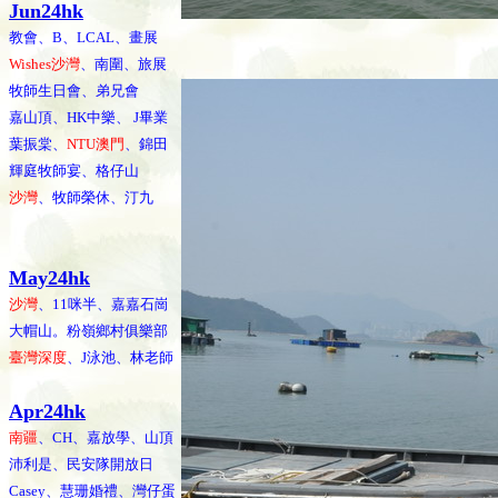
Jun24hk
教會、B、LCAL、畫展
Wishes沙灣
、南圍、旅展
牧師生日會、弟兄會
嘉山頂、HK中樂、 J畢業
葉振棠、
NTU澳門
、錦田
輝庭牧師宴、格仔山
沙灣
、牧師榮休、汀九
May24hk
沙灣
、11咪半、嘉嘉石崗
大帽山。粉嶺鄉村俱樂部
臺灣深度
、J泳池、林老師
Apr24hk
南疆
、CH、嘉放學、山頂
沛利是、民安隊開放日
Casey、慧珊婚禮、灣仔蛋