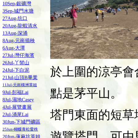
10Sep-銀礦灣
3Sep-城門水塘
27Aug-坑口
20Aug-龍蝦清水
13Aug-深涌
8Aug-元崗插秧
6Aug-大潭
27Jul-灣仔海濱
26Jul-丫髻山
於上圍的涼亭會
24Jul-下白泥
21Jul-山頂B畢業
11Jul-元崗橫洲英姐
點是茅平山。
9Jul-彭福Lai
8Jul-濕地Casey
4Jul-展覽畫展
塔門東面的短草
2Jul-涌尾Lai
30Jun-下城門礦區
25Jun-蝴蝶青松愛秩
遊覽塔門，可由
20Jun-蓮麻坑英姐