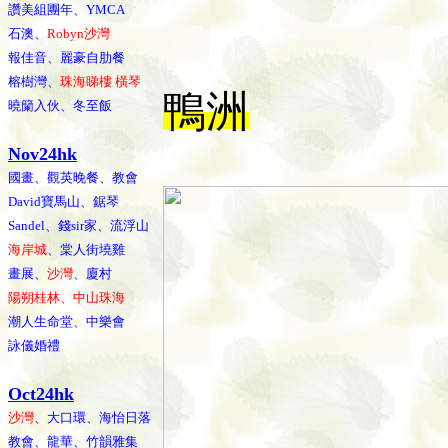
讚美組團年、YMCA
石澳、
Robyn沙灣
報佳音、麗豪自肋餐
榕樹灣、
珠海睇樓 橫琴
鴨洲
曉籣入伙、冬至飯
Nov24hk
國畫、觀英晚餐、教會
David寶馬山、鋸琴
Sandel、錢sir家、流浮山
海岸城
、棠人街墝雞
畫展、
沙灣
、廈村
陽朔桂林、中山珠海
潮人生命堂、中樂會
詠儀婚禮
Oct24hk
沙灣
、大口環、海怡日落
教會、龍華、竹韻雅集