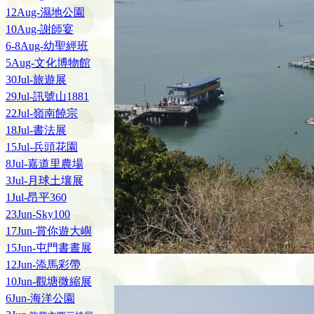
12Aug-濕地公園
10Aug-謝師宴
6-8Aug-幼聖經班
5Aug-文化博物館
30Jul-旅遊展
29Jul-訊號山1881
22Jul-嶺南饒宗
18Jul-書法展
15Jul-兵頭花園
8Jul-嘉道里農場
3Jul-月球土壤展
1Jul-昂平360
23Jun-Sky100
17Jun-賞你遊大嶼
15Jun-屯門書晝展
12Jun-添馬彩帶
10Jun-觀塘微縮展
6Jun-海洋公園