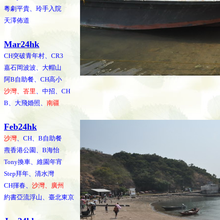
粵劇平貴、玲手入院
天澤佈道
Mar24hk
CH突破青年村、CR3
嘉石岡波波、大帽山
阿B自助餐、CH高小
沙灣、峇里
、中招、CH
B、大飛婚照、
南疆
Feb24hk
沙灣
、CH、B自助餐
燾香港公園、B海怡
Tony換車、維園年宵
Step拜年、清水灣
CH揮春、
沙灣、廣州
約書亞流浮山、臺北東京