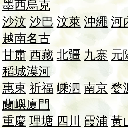
墨西
烏克
沙汶
沙巴
汶萊
沖繩
河
越南
名古
甘肅
西藏
北疆
九寨
元
稻城
漠河
惠東
祈福
嵊泗
南京
婺
蘭嶼
廈門
重慶
理塘
四川
霞浦
黃