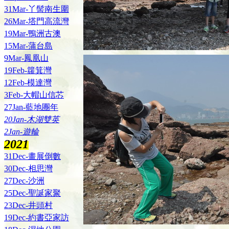
31Mar-丫髻南生圍
26Mar-塔門高流灣
19Mar-鴨洲古澳
15Mar-蒲台島
9Mar-鳳凰山
19Feb-籮箕灣
12Feb-模達灣
3Feb-大帽山信芯
27Jan-藍地團年
20Jan-木湖雙英
2Jan-遊輪
2021
31Dec-畫展倒數
30Dec-相思灣
27Dec-沙洲
25Dec-聖誕家聚
23Dec-井頭村
19Dec-約書亞家訪