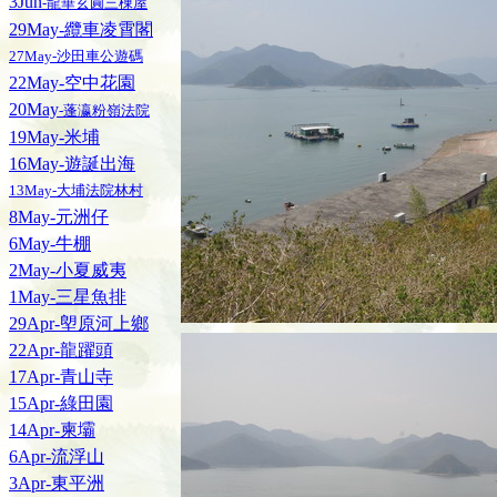
3Jun
-龍華玄圓三棟屋
29May-纜車凌霄閣
27May-沙田車公遊碼
22May-空中花園
20May
-蓬瀛粉嶺法院
19May-米埔
16May-遊誕出海
13May-大埔法院林村
8May-元洲仔
6May-牛棚
2May-小夏威夷
1May-三星魚排
29Apr-塱原河上鄉
22Apr-龍躍頭
17Apr-青山寺
15Apr-綠田園
14Apr-柬壩
6Apr-流浮山
3Apr-東平洲