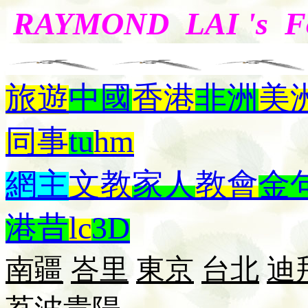
RAYMOND LAI 's 
旅遊
中國
香港
非洲
美
同事
tu
hm
網主
文教
家人
教會
金
港昔
lc
3D
南疆
峇里
東京
台北
迪