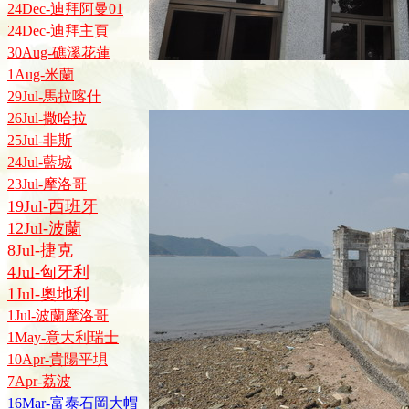
24Dec-迪拜阿曼01
24Dec-迪拜主頁
30Aug-礁溪花蓮
1Aug-米蘭
29Jul-馬拉喀什
26Jul-撒哈拉
25Jul-非斯
24Jul-藍城
23Jul-摩洛哥
19Jul-西班牙
12Jul-波蘭
8Jul-捷克
4Jul-匈牙利
1Jul-奧地利
1Jul-波蘭摩洛哥
1May-意大利瑞士
10Apr-貴陽平埧
7Apr-荔波
16Mar-富泰石岡大帽