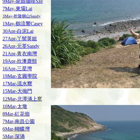
9May-龍鼓咖啡Sze
7May-東壩Lai
3May-乾隆獅山Sandy
1May-鶴流響Casey
30Apr-白泥Lai
27Apr-丫髻英姐
26Apr-元荃Sandy
21Apr-青衣南灣
19Apr-欣澳鹿頸
16Apr-三星灣
19Mar-玄圓學院
17Mar-流水嚮
15Mar-大拗門
窰
12Mar-北潭涌上
10Mar-太墩
8Mar-紅花嶺
7Mar-南昌公園
6Mar-蝴蝶灣
5Mar-深涌