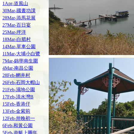
1Apr-道風山
30Mar-國晝功課
28Mar-添馬花展
27Mar-百日宴
25Mar-坪洋
18Mar-白腊村
14Mar-單車公園
11Mar-大埔小白鷺
7Mar-錦壆南生圍
4Mar-南昌公園
28Feb-輞井村
26Feb-石岡大帽山
21Feb-濕地公園
17Feb-清水灣B
15Feb-香港仔
13Feb-金紫荊
12Feb-卅晚初一
6Feb-和黃公園
5Feb-遊艇上團年