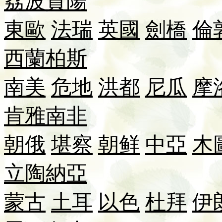
荔波
貴陽
東歐
法瑞
英國
劍橋
倫
西蘭
柏斯
南美
危地
洪都
尼瓜
摩
肯雅
南非
朝俄
堪察
朝鲜
中亞
木
立陶
納
亞
蒙古
土耳
以色
杜拜
伊