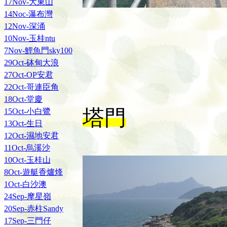
17Nov-大東山
14Noc-瀑布灣
12Nov-深涌
10Nov-玉桂ntu
7Nov-鯉魚門sky100
29Oct-砵甸大浪
27Oct-OP安君
22Oct-哥連臣角
18Oct-堂慶
塔門
15Oct-小白鷺
13Oct-生日
12Oct-濕地安君
11Oct-烏溪沙
10Oct-玉桂山
8Oct-遊艇香爐烽
1Oct-白沙澳
24Sep-摩星嶺
20Sep-赤柱Sandy
17Sep-三門仔