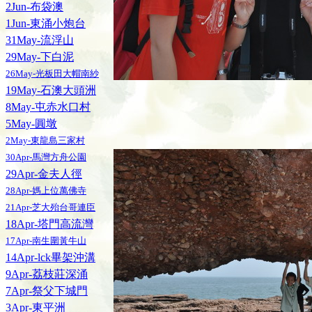
2Jun-布袋澳
1Jun-東涌小炮台
31May-流浮山
29May-下白泥
26May-光板田大帽南紗
19May-石澳大頭洲
8May-屯赤水口村
5May-圓墩
2May-東龍島三家村
30Apr-馬灣方舟公園
29Apr-金夫人徑
28Apr-媽上位萬佛寺
21Apr-芝大殆台哥連臣
18Apr-塔門高流灣
17Apr-南生圍黃牛山
14Apr-lck畢架沖溝
9Apr-荔枝莊深涌
7Apr-祭父下城門
3Apr-東平洲