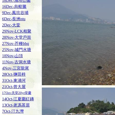
18Dec-濕地公園
16Dec-烏蛟騰
9Dec-鳳坑谷埔
6Dec-長洲ntu
2Dec-大棠
29Nov-LCK相聚
28Nov-大堂戶崇
27Nov-芥種bbq
25Nov-城門水塘
18Nov-山頂
11Nov-古洞水塘
4Nov-三宮龍尾
28Oct-鹽田梓
31Oct-東涌河
21Oct-曾大屋
17Oct-天堂20yr堂慶
14Oct-江夏圍紅磚
13Oct-老馮茶居
7Oct-汀九灣