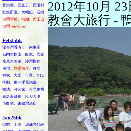
2012年10月 2
音樂會、國畫班、西環村
歡集田園、大帽山、石崗
教會大旅行 -
沙灣華服、洪湖、大王山
沙灣TonyElsa
Feb25hk
瀑布灣香港仔、南生圍
石岡大帽山、白泥、國畫
龍尾大美篤、沙灣樹強
廣州、
歡樂海岸
、舞龍
福家、大棠、年宵、NTU
排劇、柬涌櫻花炮臺
書法、牧師家、可立婚禮
晝斑海鮮餐、NTU大澳
小白鷺、銀礦灣酒店
Jan25hk
倒數、山頂、泥涌吳代融