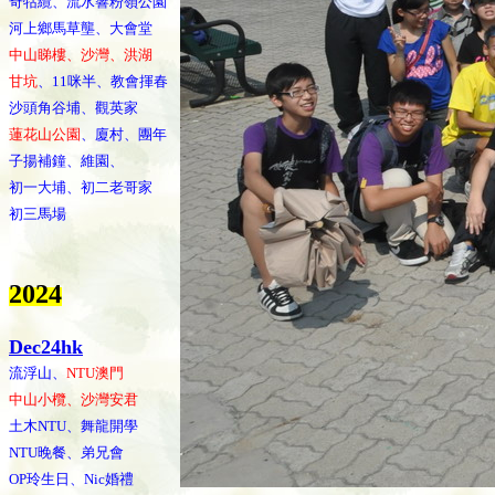
奇牯纜、流水響粉嶺公園
河上鄉馬草壟、大會堂
中山睇樓、沙灣、洪湖
甘坑
、11咪半、教會揮春
沙頭角谷埔、觀英家
蓮花山公園
、廈村、團年
子揚補鐘、維園、
初一大埔、初二老哥家
初三馬場
202
4
Dec24hk
流浮山、
NTU澳門
中山小欖、沙灣安君
土木NTU、舞龍開學
NTU晚餐、弟兄會
OP玲生日、Nic婚禮