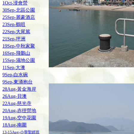
1Oct-浸會營
30Sep-北區公園
25Sep-麗豪酒店
23Sep-鶴咀
22Sep-大尾篤
21Sep-坪洲
19Sep-中秋家聚
16Sep-飛鵝山
15Sep-濕地公園
11Sep-大澳
9Sep-白水碗
9Sep-東涌抱台
28Aug-黃金海岸
26Aug-貝澳
22Aug-慈光寺
20Aug-赤徑營地
19Aug-空中花園
18Aug-南圍
13-15Aug-小學聖經班