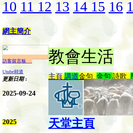
10
11
12
13
14
15
16
網主簡介
教會生活
訪客留言板
Utube頻道
主頁
講道
金句
金句
詩歌
更新日期
:
2025-09-24
天堂主頁
2025