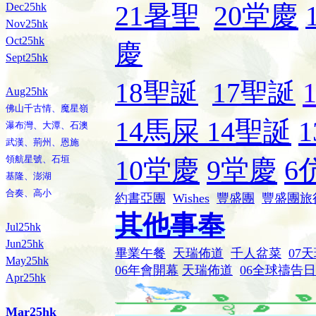
21暑聖
20堂慶
Dec25hk
Nov25hk
Oct25hk
慶
Sept25hk
18聖誕
17聖誕
Aug25hk
佛山千古情、魔星嶺
14馬屎
14聖誕
瀑布灣、大潭、石澳
武漢、荊州、恩施
領航星號、石垣
10堂慶
9堂慶
6
基隆、澎湖
合奏、高小
約書亞團
Wishes
豐盛團
豐盛團旅
其
他事奉
Jul25hk
Jun25hk
畢業午餐
天瑞佈道
千人盆菜
07
May25hk
06年會開幕
天瑞佈道
06全球禱告日
Apr25hk
Mar25hk