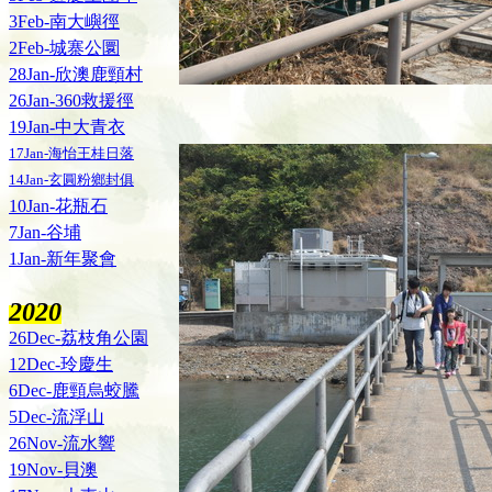
3Feb-南大嶼徑
2Feb-城寨公圜
28Jan-欣澳鹿頸村
26Jan-360救援徑
19Jan-中大青衣
17Jan-海怡王桂日落
14Jan-玄圓粉鄉封俱
10Jan-花瓶石
7Jan-谷埔
1Jan-新年聚會
2020
26Dec-荔枝角公園
12Dec-玲慶生
6Dec-鹿頸烏蛟騰
5Dec-流浮山
26Nov-流水響
19Nov-貝澳