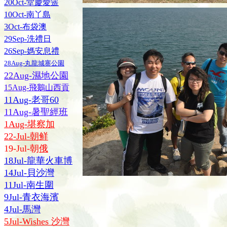
20Oct-堂慶愛簉
10Oct-南丫島
3Oct-布袋澳
29Sep-洗禮日
26Sep-媽安息禮
28Aug-丸龍城寨公園
22Aug-濕地公園
15Aug-飛鵝山西貢
11Aug-老哥60
11Aug-暑聖經班
1Aug-堪察加
22-Jul-朝鲜
19-Jul-朝
俄
18Jul-龍華火車博
14Jul-貝沙灣
11Jul-南生圍
9Jul-青衣海濱
4Jul-馬灣
5Jul-Wishes 沙灣