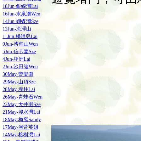
18Jun-銀線灣Lai
16Jun-水泉澳Wen
14Jun-蝴蝶灣Sze
13Jun-流浮山
11Jun-橋咀島Lai
9Jun-渣甸山Wen
5Jun-信芯園Sze
4Jun-坪洲Lai
2Jun-沙田嶺Wen
30May-豐樂圍
29May-山頂Sze
28May-赤柱Lai
26May-青蛙石Wen
23May-大井圉Sze
21May-淺水灣Lai
18May-梅窩Sandy
17May-河背英姐
14May-榕樹灣Lai