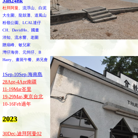
Jan24hk
杜拜阿曼
、流浮山、白泥
大生圍、龍鼓灘、道風山
粉嶺公園、LCAL達仔
CH、DavidHo、國畫
沛知、流水響、老圍
贈扇峰、敏兒家
灣仔海傍、元州仔、B
Harry、畫斑午餐、弟兄會
1Sep-10Sep-海南島
28Apr-4Apr南疆
11-19Mar峇里
19-29Mar-東京台北
10-16Feb過年
2023
30Dec-迪拜阿曼02