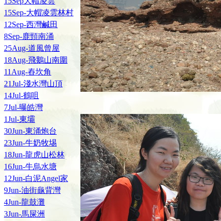
15Sep大帽凌雲
15Sep-大帽凌雲林村
12Sep-西灣鹹田
8Sep-鹿頸南涌
25Aug-道風曾屋
18Aug-飛鵝山南圍
11Aug-舂坎角
21Jul-淺水灣山頂
14Jul-鶴咀
7Jul-曝皓灣
1Jul-東壩
30Jun-東涌炮台
23Jun-牛奶牧埸
18Jun-龍虎山松林
16Jun-牛烏水塘
12Jun-白泥Angel家
9Jun-油街龜背灣
4Jun-龍鼓灘
3Jun-馬屎洲