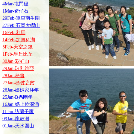
4Mar-屯門徑
1Mar-豬仔石
29Feb-單車南生圍
27Feb-石岡大帽山
16Feb-利馬
14Feb-加努科湖
5Feb-天空之鏡
1Feb-馬丘比丘
30Jan-彩虹山
29Jan-玻利維亞
28Jan-秘魯
27Jan-秘
玻之旅
26Jan-姨媽家拜年
25Jan-B媽團年
16Jan-媽上位深涌
11Jan-訪蘭子家
09Jan-龍鼓灘
01Jan-天水圍山