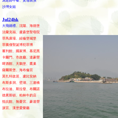
馮老師午餐、黃埔表演
沙灣女姐
Jul24hk
大飛婚禮、
沈陽、海德堡
法蘭克福、盧森堡聖母院
罪馬廣場、紐倫堡城堡
罪騰僮聖誕博犯罪博
審判館、國家博、慕尼黑
卡爾門、市政廳、達豪營
啤酒館、天鵝堡、鷹巢
薩爾斯堡、海布倫宮
莫扎特故居、盧比安納
布斯多洞、壁湖、三連橋
布拉迪、斯拉發、布爾諾
德累斯頓、柏林牛奶店
抵抗館、無憂宮、豪達營
淚宮、漢堡愛樂廳