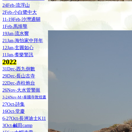
24Feb-流浮山
2Feb-小白鷺中大
11-19Feb-沙灣通關
1Feb-馬埠壟
19Jan-流水響
21Jan-海怡家中拜年
12Jan-玄圓如心
11Jan-耆樂警訊
202
2
31Dec-西九倒數
29Dec-長山古寺
22Dec-赤柱炮台
26Nov-大水管警崗
3-24Nov-M+泰國寺敦煌晝
27Oct-詩集
16Oct-堂慶
6-27Oct-長洲迪士K11
3Oct-鹹田camp