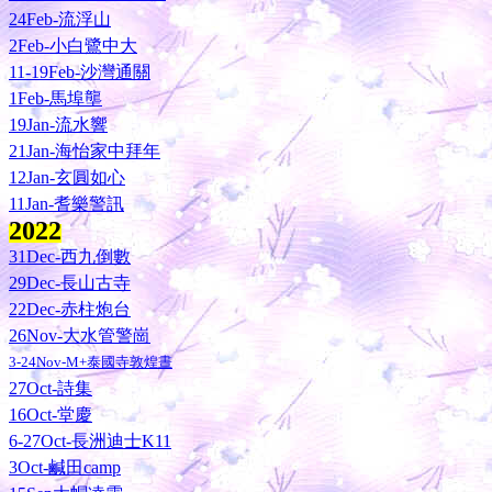
24Feb-流浮山
2Feb-小白鷺中大
11-19Feb-沙灣通關
1Feb-馬埠壟
19Jan-流水響
21Jan-海怡家中拜年
12Jan-玄圓如心
11Jan-耆樂警訊
202
2
31Dec-西九倒數
29Dec-長山古寺
22Dec-赤柱炮台
26Nov-大水管警崗
3-24Nov-M+泰國寺敦煌晝
27Oct-詩集
16Oct-堂慶
6-27Oct-長洲迪士K11
3Oct-鹹田camp