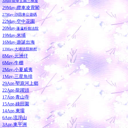
3Jun
-龍華玄圓三棟屋
29May-纜車凌霄閣
27May-沙田車公遊碼
22May-空中花園
20May
-蓬瀛粉嶺法院
19May-米埔
16May-遊誕出海
13May-大埔法院林村
8May-元洲仔
6May-牛棚
2May-小夏威夷
1May-三星魚排
29Apr-塱原河上鄉
22Apr-龍躍頭
17Apr-青山寺
15Apr-綠田園
14Apr-柬壩
6Apr-流浮山
3Apr-東平洲