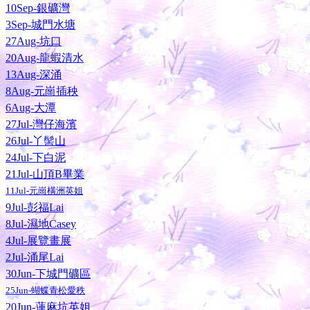
10Sep-銀礦灣
3Sep-城門水塘
27Aug-坑口
20Aug-龍蝦清水
13Aug-深涌
8Aug-元崗插秧
6Aug-大潭
27Jul-灣仔海濱
26Jul-丫髻山
24Jul-下白泥
21Jul-山頂B畢業
11Jul-元崗橫洲英姐
9Jul-彭福Lai
8Jul-濕地Casey
4Jul-展覽畫展
2Jul-涌尾Lai
30Jun-下城門礦區
25Jun-蝴蝶青松愛秩
20Jun-蓮麻坑英姐