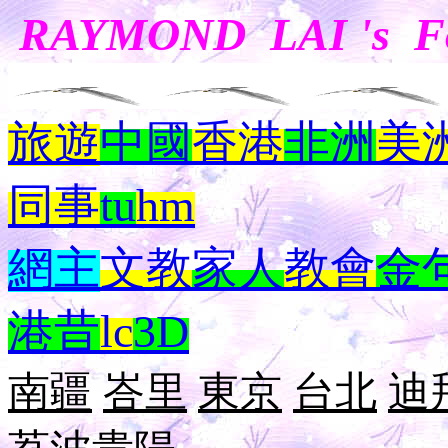
RAYMOND LAI 's 
旅遊
中國
香港
非洲
美
同事
tu
hm
網主
文教
家人
教會
金
港昔
lc
3D
南疆
峇里
東京
台北
迪