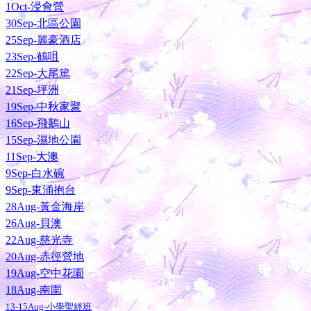
1Oct-浸會營
30Sep-北區公園
25Sep-麗豪酒店
23Sep-鶴咀
22Sep-大尾篤
21Sep-坪洲
19Sep-中秋家聚
16Sep-飛鵝山
15Sep-濕地公園
11Sep-大澳
9Sep-白水碗
9Sep-東涌抱台
28Aug-黃金海岸
26Aug-貝澳
22Aug-慈光寺
20Aug-赤徑營地
19Aug-空中花園
18Aug-南圍
13-15Aug-小學聖經班