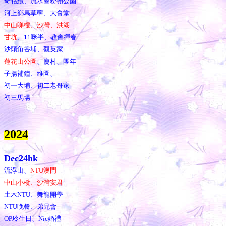
奇牯纜、流水響粉嶺公園
河上鄉馬草壟、大會堂
中山睇樓、沙灣、洪湖
甘坑
、11咪半、教會揮春
沙頭角谷埔、觀英家
蓮花山公園
、廈村、團年
子揚補鐘、維園、
初一大埔、初二老哥家
初三馬場
202
4
Dec24hk
流浮山、
NTU澳門
中山小欖、沙灣安君
土木NTU、舞龍開學
NTU晚餐、弟兄會
OP玲生日、Nic婚禮