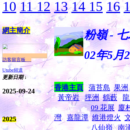
10
11
12
13
14
15
16
網主簡介
粉嶺 - 七
02年5月
訪客留言板
Utube頻道
更新日期
:
香港主頁
蒲苔島
果洲
2025-09-24
黃帝岩
坪洲
鶴藪
龍
09 花展
廈
灣
嘉龍潭
維港燈火
2025
八仙嶺
南