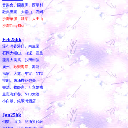
音樂會、國畫班、西環村
歡集田園、大帽山、石崗
沙灣華服、洪湖、大王山
沙灣TonyElsa
Feb25hk
瀑布灣香港仔、南生圍
石岡大帽山、白泥、國畫
龍尾大美篤、沙灣樹強
廣州、
歡樂海岸
、舞龍
福家、大棠、年宵、NTU
排劇、柬涌櫻花炮臺
書法、牧師家、可立婚禮
晝斑海鮮餐、NTU大澳
小白鷺、銀礦灣酒店
Jan25hk
倒數、山頂、泥涌吳代融