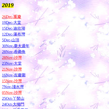
2019
26Dec-重慶
19Dec-大棠
15Dec-迪欣湖
12Dec-瀑布灣
5Dec-山頂
30Nov-臺大週年
28Nov-舂磡角
28Nov-沙灣
23Nov-大棠
21Nov-沙灣
16Nov-吉慶圍
15Nov-沙灣
7Nov-淺水灣
05Nov-沙灣
25Oct-丫髻山
24Oct-大坳門