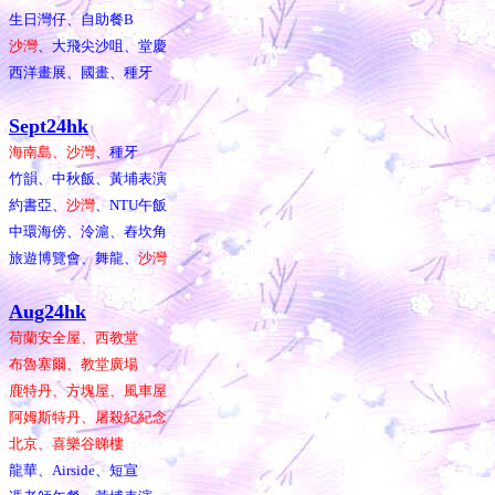
生日灣仔、自助餐B
沙灣
、大飛尖沙咀、堂慶
西洋畫展、國畫、種牙
Sept24hk
海南島、沙灣
、種牙
竹韻、中秋飯、黃埔表演
約書亞、
沙灣
、NTU午飯
中環海傍、泠滬、舂坎角
旅遊博覽會、舞龍、
沙灣
Aug24hk
荷蘭安全屋、西教堂
布魯塞爾、教堂廣場
鹿特丹、方塊屋、風車屋
阿姆斯特丹、屠殺紀紀念
北京、喜樂谷睇樓
龍華、Airside、短宣