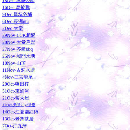
18Dec-濕地公園
16Dec-烏蛟騰
9Dec-鳳坑谷埔
6Dec-長洲ntu
2Dec-大棠
29Nov-LCK相聚
28Nov-大堂戶崇
27Nov-芥種bbq
25Nov-城門水塘
18Nov-山頂
11Nov-古洞水塘
4Nov-三宮龍尾
28Oct-鹽田梓
31Oct-東涌河
21Oct-曾大屋
17Oct-天堂20yr堂慶
14Oct-江夏圍紅磚
13Oct-老馮茶居
7Oct-汀九灣