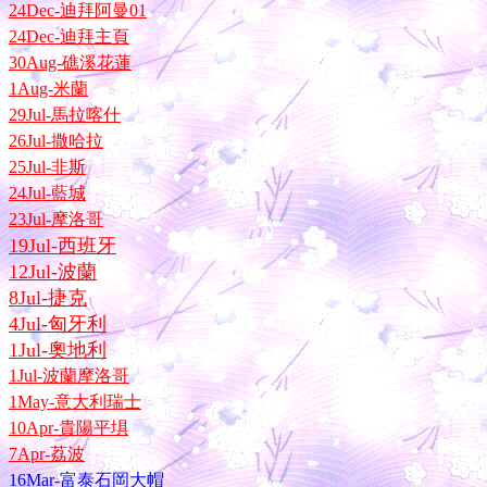
24Dec-迪拜阿曼01
24Dec-迪拜主頁
30Aug-礁溪花蓮
1Aug-米蘭
29Jul-馬拉喀什
26Jul-撒哈拉
25Jul-非斯
24Jul-藍城
23Jul-摩洛哥
19Jul-西班牙
12Jul-波蘭
8Jul-捷克
4Jul-匈牙利
1Jul-奧地利
1Jul-波蘭摩洛哥
1May-意大利瑞士
10Apr-貴陽平埧
7Apr-荔波
16Mar-富泰石岡大帽