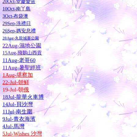
20Oct-堂慶愛簉
10Oct-南丫島
3Oct-布袋澳
29Sep-洗禮日
26Sep-媽安息禮
28Aug-丸龍城寨公園
22Aug-濕地公園
15Aug-飛鵝山西貢
11Aug-老哥60
11Aug-暑聖經班
1Aug-堪察加
22-Jul-朝鲜
19-Jul-朝
俄
18Jul-龍華火車博
14Jul-貝沙灣
11Jul-南生圍
9Jul-青衣海濱
4Jul-馬灣
5Jul-Wishes 沙灣