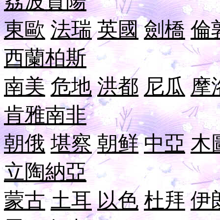
荔波
貴陽
東歐
法瑞
英國
劍橋
倫
西蘭
柏斯
南美
危地
洪都
尼瓜
摩
肯雅
南非
朝俄
堪察
朝鲜
中亞
木
立陶
納
亞
蒙古
土耳
以色
杜拜
伊