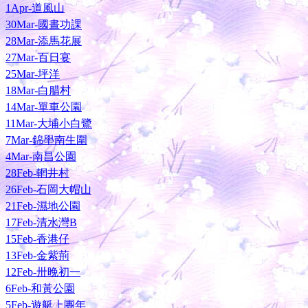
1Apr-道風山
30Mar-國晝功課
28Mar-添馬花展
27Mar-百日宴
25Mar-坪洋
18Mar-白腊村
14Mar-單車公園
11Mar-大埔小白鷺
7Mar-錦壆南生圍
4Mar-南昌公園
28Feb-輞井村
26Feb-石岡大帽山
21Feb-濕地公園
17Feb-清水灣B
15Feb-香港仔
13Feb-金紫荊
12Feb-卅晚初一
6Feb-和黃公園
5Feb-遊艇上團年