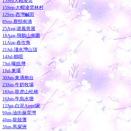
15Sep大帽凌雲
15Sep-大帽凌雲林村
12Sep-西灣鹹田
8Sep-鹿頸南涌
25Aug-道風曾屋
18Aug-飛鵝山南圍
11Aug-舂坎角
21Jul-淺水灣山頂
14Jul-鶴咀
7Jul-曝皓灣
1Jul-東壩
30Jun-東涌炮台
23Jun-牛奶牧埸
18Jun-龍虎山松林
16Jun-牛烏水塘
12Jun-白泥Angel家
9Jun-油街龜背灣
4Jun-龍鼓灘
3Jun-馬屎洲