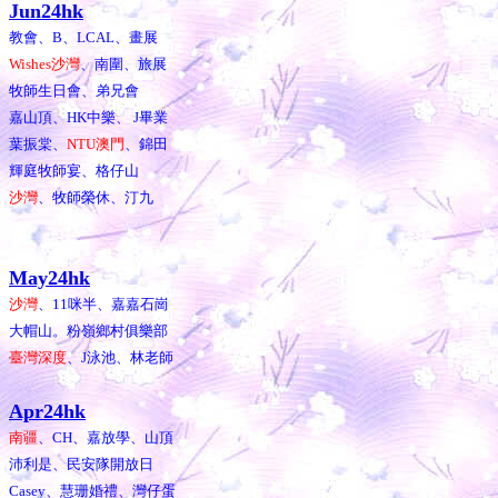
Jun24hk
教會、B、LCAL、畫展
Wishes沙灣
、南圍、旅展
牧師生日會、弟兄會
嘉山頂、HK中樂、 J畢業
葉振棠、
NTU澳門
、錦田
輝庭牧師宴、格仔山
沙灣
、牧師榮休、汀九
May24hk
沙灣
、11咪半、嘉嘉石崗
大帽山。粉嶺鄉村俱樂部
臺灣深度
、J泳池、林老師
Apr24hk
南疆
、CH、嘉放學、山頂
沛利是、民安隊開放日
Casey、慧珊婚禮、灣仔蛋