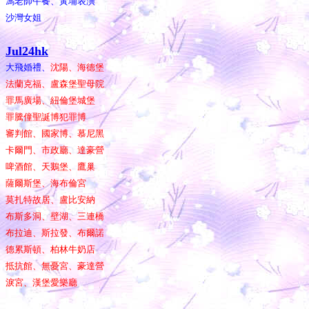
馮老師午餐、黃埔表演
沙灣女姐
Jul24hk
大飛婚禮、
沈陽、海德堡
法蘭克福、盧森堡聖母院
罪馬廣場、紐倫堡城堡
罪騰僮聖誕博犯罪博
審判館、國家博、慕尼黑
卡爾門、市政廳、達豪營
啤酒館、天鵝堡、鷹巢
薩爾斯堡、海布倫宮
莫扎特故居、盧比安納
布斯多洞、壁湖、三連橋
布拉迪、斯拉發、布爾諾
德累斯頓、柏林牛奶店
抵抗館、無憂宮、豪達營
淚宮、漢堡愛樂廳