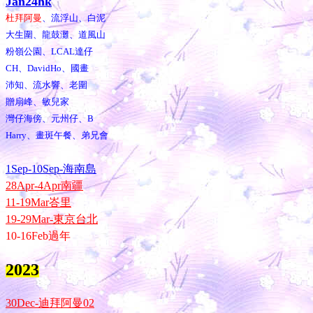
Jan24hk
杜拜阿曼
、流浮山、白泥
大生圍、龍鼓灘、道風山
粉嶺公園、LCAL達仔
CH、DavidHo、國畫
沛知、流水響、老圍
贈扇峰、敏兒家
灣仔海傍、元州仔、B
Harry、畫斑午餐、弟兄會
1Sep-10Sep-海南島
28Apr-4Apr南疆
11-19Mar峇里
19-29Mar-東京台北
10-16Feb過年
2023
30Dec-迪拜阿曼02