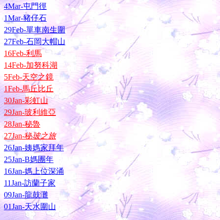
4Mar-屯門徑
1Mar-豬仔石
29Feb-單車南生圍
27Feb-石岡大帽山
16Feb-利馬
14Feb-加努科湖
5Feb-天空之鏡
1Feb-馬丘比丘
30Jan-彩虹山
29Jan-玻利維亞
28Jan-秘魯
27Jan-秘
玻之旅
26Jan-姨媽家拜年
25Jan-B媽團年
16Jan-媽上位深涌
11Jan-訪蘭子家
09Jan-龍鼓灘
01Jan-天水圍山