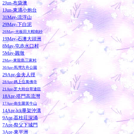
2Jun-布袋澳
1Jun-東涌小炮台
31May-流浮山
29May-下白泥
26May-光板田大帽南紗
19May-石澳大頭洲
8May-屯赤水口村
5May-圓墩
2May-東龍島三家村
30Apr-馬灣方舟公園
29Apr-金夫人徑
28Apr-媽上位萬佛寺
21Apr-芝大殆台哥連臣
18Apr-塔門高流灣
17Apr-南生圍黃牛山
14Apr-lck畢架沖溝
9Apr-荔枝莊深涌
7Apr-祭父下城門
3Apr-東平洲