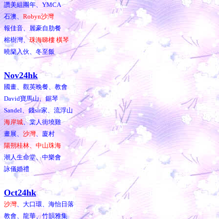
讚美組團年、YMCA
石澳、
Robyn沙灣
報佳音、麗豪自肋餐
榕樹灣、
珠海睇樓 橫琴
曉籣入伙、冬至飯
Nov24hk
國畫、觀英晚餐、教會
David寶馬山、鋸琴
Sandel、錢sir家、流浮山
海岸城
、棠人街墝雞
畫展、
沙灣
、廈村
陽朔桂林、中山珠海
潮人生命堂、中樂會
詠儀婚禮
Oct24hk
沙灣
、大口環、海怡日落
教會、龍華、竹韻雅集