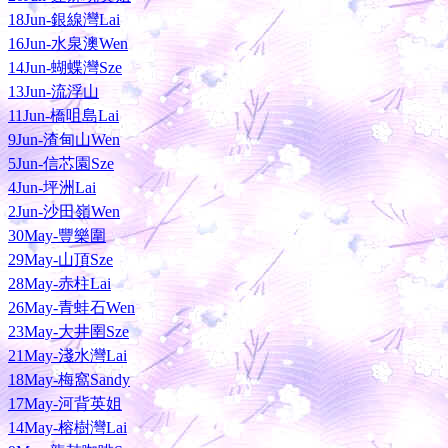
18Jun-銀線灣Lai
16Jun-水泉澳Wen
14Jun-蝴蝶灣Sze
13Jun-流浮山
11Jun-橋咀島Lai
9Jun-渣甸山Wen
5Jun-信芯園Sze
4Jun-坪洲Lai
2Jun-沙田嶺Wen
30May-豐樂圍
29May-山頂Sze
28May-赤柱Lai
26May-青蛙石Wen
23May-大井圉Sze
21May-淺水灣Lai
18May-梅窩Sandy
17May-河背英姐
14May-榕樹灣Lai