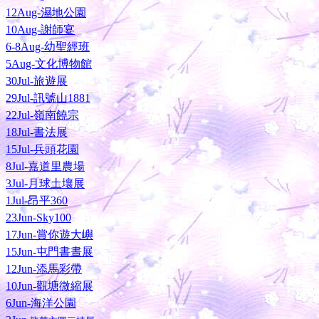
12Aug-濕地公園
10Aug-謝師宴
6-8Aug-幼聖經班
5Aug-文化博物館
30Jul-旅遊展
29Jul-訊號山1881
22Jul-嶺南饒宗
18Jul-書法展
15Jul-兵頭花園
8Jul-嘉道里農場
3Jul-月球土壤展
1Jul-昂平360
23Jun-Sky100
17Jun-賞你遊大嶼
15Jun-屯門書晝展
12Jun-添馬彩帶
10Jun-觀塘微縮展
6Jun-海洋公園