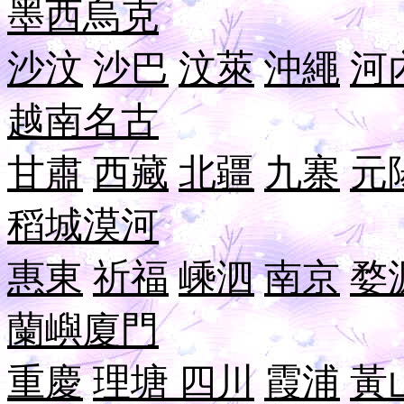
墨西
烏克
沙汶
沙巴
汶萊
沖繩
河
越南
名古
甘肅
西藏
北疆
九寨
元
稻城
漠河
惠東
祈福
嵊泗
南京
婺
蘭嶼
廈門
重慶
理塘
四川
霞浦
黃