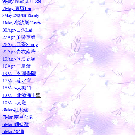
9May-龍鼓咖啡Sze
7May-東壩Lai
3May-乾隆獅山Sandy
1May-鶴流響Casey
30Apr-白泥Lai
27Apr-丫髻英姐
26Apr-元荃Sandy
21Apr-青衣南灣
19Apr-欣澳鹿頸
16Apr-三星灣
19Mar-玄圓學院
17Mar-流水嚮
15Mar-大拗門
窰
12Mar-北潭涌上
10Mar-太墩
8Mar-紅花嶺
7Mar-南昌公園
6Mar-蝴蝶灣
5Mar-深涌