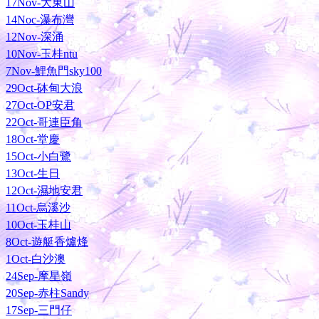
17Nov-大東山
14Noc-瀑布灣
12Nov-深涌
10Nov-玉桂ntu
7Nov-鯉魚門sky100
29Oct-砵甸大浪
27Oct-OP安君
22Oct-哥連臣角
18Oct-堂慶
15Oct-小白鷺
13Oct-生日
12Oct-濕地安君
11Oct-烏溪沙
10Oct-玉桂山
8Oct-遊艇香爐烽
1Oct-白沙澳
24Sep-摩星嶺
20Sep-赤柱Sandy
17Sep-三門仔