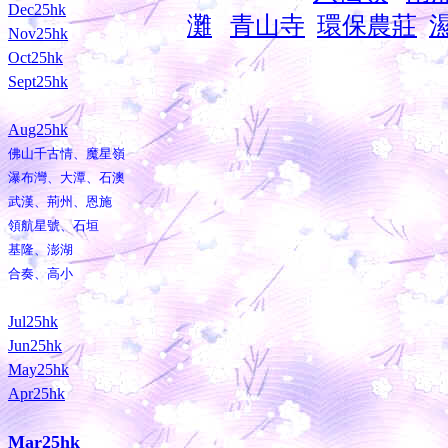
Dec25hk
灘
青山寺
環保農莊
Nov25hk
Oct25hk
Sept25hk
Aug25hk
佛山千古情、魔星嶺
瀑布灣、大潭、石澳
武漢、荊州、恩施
領航星號、石垣
基隆、澎湖
合奏、高小
Jul25hk
Jun25hk
May25hk
Apr25hk
Mar25hk