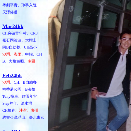
粵劇平貴、玲手入院
天澤佈道
Mar24hk
CH突破青年村、CR3
嘉石岡波波、大帽山
阿B自助餐、CH高小
沙灣、峇里
、中招、CH
B、大飛婚照、
南疆
Feb24hk
沙灣
、CH、B自助餐
燾香港公園、B海怡
Tony換車、維園年宵
Step拜年、清水灣
CH揮春、
沙灣、廣州
約書亞流浮山、臺北東京