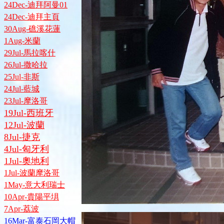
24Dec-迪拜阿曼01
24Dec-迪拜主頁
30Aug-礁溪花蓮
1Aug-米蘭
29Jul-馬拉喀什
26Jul-撒哈拉
25Jul-非斯
24Jul-藍城
23Jul-摩洛哥
19Jul-西班牙
12Jul-波蘭
8Jul-捷克
4Jul-匈牙利
1Jul-奧地利
1Jul-波蘭摩洛哥
1May-意大利瑞士
10Apr-貴陽平埧
7Apr-荔波
16Mar-富泰石岡大帽