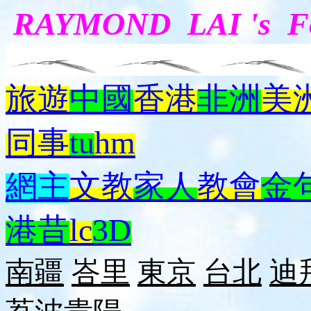
RAYMOND LAI 's 
旅遊
中國
香港
非洲
美
同事
tu
hm
網主
文教
家人
教會
金
港昔
lc
3D
南疆
峇里
東京
台北
迪