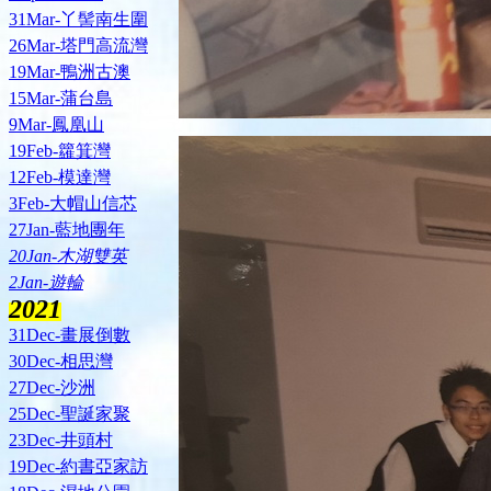
31Mar-丫髻南生圍
26Mar-塔門高流灣
19Mar-鴨洲古澳
15Mar-蒲台島
9Mar-鳳凰山
19Feb-籮箕灣
12Feb-模達灣
3Feb-大帽山信芯
27Jan-藍地團年
20Jan-木湖雙英
2Jan-遊輪
2021
31Dec-畫展倒數
30Dec-相思灣
27Dec-沙洲
25Dec-聖誕家聚
23Dec-井頭村
19Dec-約書亞家訪