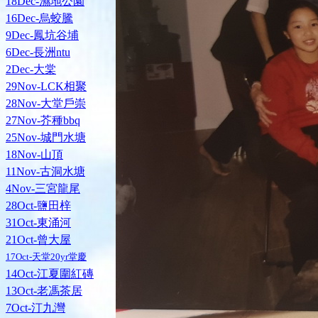
18Dec-濕地公園
16Dec-烏蛟騰
9Dec-鳳坑谷埔
6Dec-長洲ntu
2Dec-大棠
29Nov-LCK相聚
28Nov-大堂戶崇
27Nov-芥種bbq
25Nov-城門水塘
18Nov-山頂
11Nov-古洞水塘
4Nov-三宮龍尾
28Oct-鹽田梓
31Oct-東涌河
21Oct-曾大屋
17Oct-天堂20yr堂慶
14Oct-江夏圍紅磚
13Oct-老馮茶居
7Oct-汀九灣