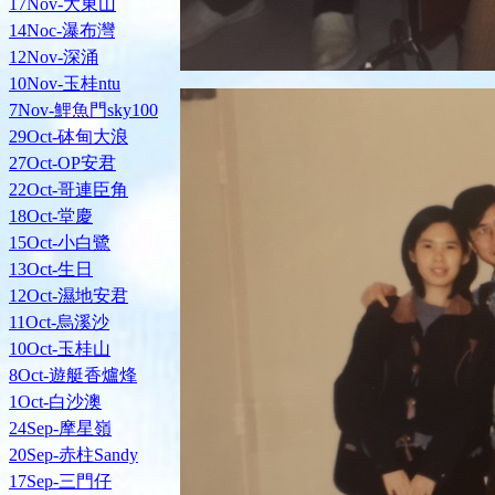
17Nov-大東山
14Noc-瀑布灣
12Nov-深涌
10Nov-玉桂ntu
7Nov-鯉魚門sky100
29Oct-砵甸大浪
27Oct-OP安君
22Oct-哥連臣角
18Oct-堂慶
15Oct-小白鷺
13Oct-生日
12Oct-濕地安君
11Oct-烏溪沙
10Oct-玉桂山
8Oct-遊艇香爐烽
1Oct-白沙澳
24Sep-摩星嶺
20Sep-赤柱Sandy
17Sep-三門仔