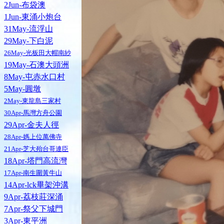
2Jun-布袋澳
1Jun-東涌小炮台
31May-流浮山
29May-下白泥
26May-光板田大帽南紗
19May-石澳大頭洲
8May-屯赤水口村
5May-圓墩
2May-東龍島三家村
30Apr-馬灣方舟公園
29Apr-金夫人徑
28Apr-媽上位萬佛寺
21Apr-芝大殆台哥連臣
18Apr-塔門高流灣
17Apr-南生圍黃牛山
14Apr-lck畢架沖溝
9Apr-荔枝莊深涌
7Apr-祭父下城門
3Apr-東平洲