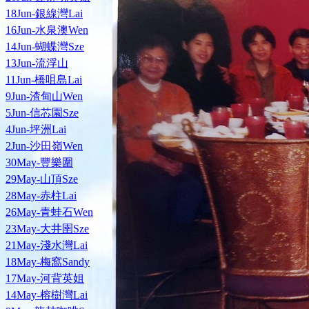
18Jun-銀線灣Lai
16Jun-水泉澳Wen
14Jun-蝴蝶灣Sze
13Jun-流浮山
11Jun-橋咀島Lai
9Jun-渣甸山Wen
5Jun-信芯園Sze
4Jun-坪洲Lai
2Jun-沙田嶺Wen
30May-豐樂圍
29May-山頂Sze
28May-赤柱Lai
26May-青蛙石Wen
23May-大井圉Sze
21May-淺水灣Lai
18May-梅窩Sandy
17May-河背英姐
14May-榕樹灣Lai