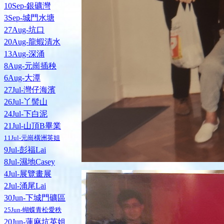
10Sep-銀礦灣
3Sep-城門水塘
27Aug-坑口
20Aug-龍蝦清水
13Aug-深涌
8Aug-元崗插秧
6Aug-大潭
27Jul-灣仔海濱
26Jul-丫髻山
24Jul-下白泥
21Jul-山頂B畢業
11Jul-元崗橫洲英姐
9Jul-彭福Lai
8Jul-濕地Casey
4Jul-展覽畫展
2Jul-涌尾Lai
30Jun-下城門礦區
25Jun-蝴蝶青松愛秩
20Jun-蓮麻坑英姐