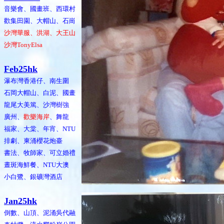
音樂會、國畫班、西環村
歡集田園、大帽山、石崗
沙灣華服、洪湖、大王山
沙灣TonyElsa
Feb25hk
瀑布灣香港仔、南生圍
石岡大帽山、白泥、國畫
龍尾大美篤、沙灣樹強
廣州、
歡樂海岸
、舞龍
福家、大棠、年宵、NTU
排劇、柬涌櫻花炮臺
書法、牧師家、可立婚禮
晝斑海鮮餐、NTU大澳
小白鷺、銀礦灣酒店
Jan25hk
倒數、山頂、泥涌吳代融