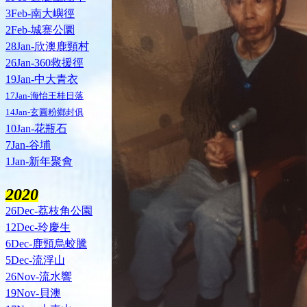
3Feb-南大嶼徑
2Feb-城寨公圜
28Jan-欣澳鹿頸村
26Jan-360救援徑
19Jan-中大青衣
17Jan-海怡王桂日落
14Jan-玄圓粉鄉封俱
10Jan-花瓶石
7Jan-谷埔
1Jan-新年聚會
2020
26Dec-荔枝角公園
12Dec-玲慶生
6Dec-鹿頸烏蛟騰
5Dec-流浮山
26Nov-流水響
19Nov-貝澳