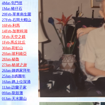
4Mar-屯門徑
1Mar-豬仔石
29Feb-單車南生圍
27Feb-石岡大帽山
16Feb-利馬
14Feb-加努科湖
5Feb-天空之鏡
1Feb-馬丘比丘
30Jan-彩虹山
29Jan-玻利維亞
28Jan-秘魯
27Jan-秘
玻之旅
26Jan-姨媽家拜年
25Jan-B媽團年
16Jan-媽上位深涌
11Jan-訪蘭子家
09Jan-龍鼓灘
01Jan-天水圍山