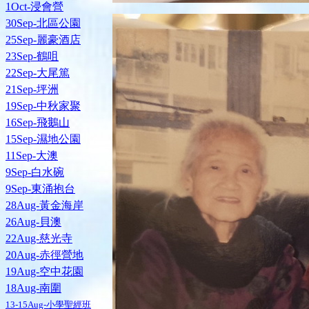
1Oct-浸會營
30Sep-北區公園
25Sep-麗豪酒店
23Sep-鶴咀
22Sep-大尾篤
21Sep-坪洲
19Sep-中秋家聚
16Sep-飛鵝山
15Sep-濕地公園
11Sep-大澳
9Sep-白水碗
9Sep-東涌抱台
28Aug-黃金海岸
26Aug-貝澳
22Aug-慈光寺
20Aug-赤徑營地
19Aug-空中花園
18Aug-南圍
13-15Aug-小學聖經班