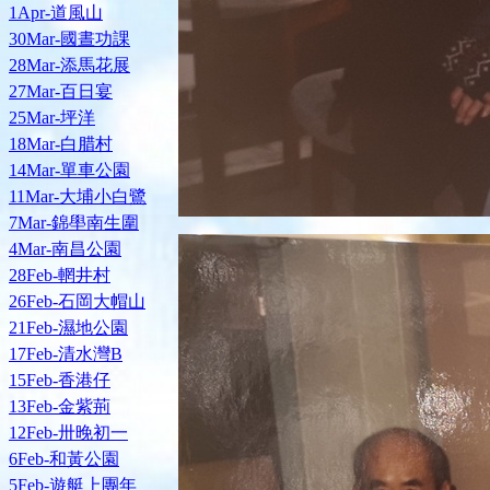
1Apr-道風山
30Mar-國晝功課
28Mar-添馬花展
27Mar-百日宴
25Mar-坪洋
18Mar-白腊村
14Mar-單車公園
11Mar-大埔小白鷺
7Mar-錦壆南生圍
4Mar-南昌公園
28Feb-輞井村
26Feb-石岡大帽山
21Feb-濕地公園
17Feb-清水灣B
15Feb-香港仔
13Feb-金紫荊
12Feb-卅晚初一
6Feb-和黃公園
5Feb-遊艇上團年