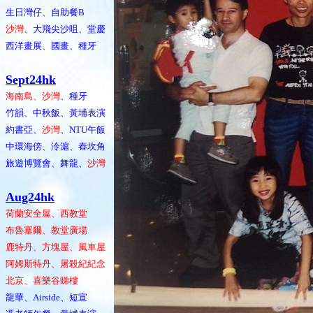
生日灣仔、自助餐B
沙灣
、大飛尖沙咀、堂慶
西洋畫展、國畫、種牙
Sept24hk
海南島、沙灣
、種牙
竹韻、中秋飯、黃埔表演
約書亞、
沙灣
、NTU午飯
中環海傍、泠滬、舂坎角
旅遊博覽會、舞龍、
沙灣
Aug24hk
荷蘭安全屋、西教堂
布魯塞爾、教堂廣場
鹿特丹、方塊屋、風車屋
阿姆斯特丹、屠殺紀紀念
北京、喜樂谷睇樓
龍華、Airside、短宣