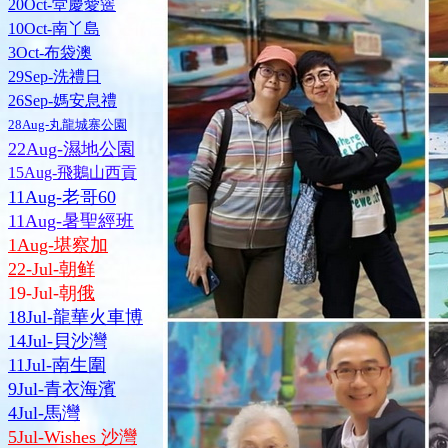
20Oct-堂慶愛簉
10Oct-南丫島
3Oct-布袋澳
29Sep-洗禮日
26Sep-媽安息禮
28Aug-丸龍城寨公園
22Aug-濕地公園
15Aug-飛鵝山西貢
11Aug-老哥60
11Aug-暑聖經班
1Aug-堪察加
22-Jul-朝鲜
19-Jul-朝
俄
18Jul-龍華火車博
14Jul-貝沙灣
11Jul-南生圍
9Jul-青衣海濱
4Jul-馬灣
5Jul-Wishes 沙灣