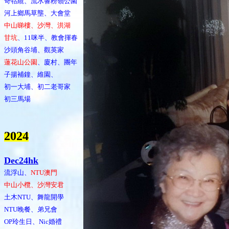
奇牯纜、流水響粉嶺公園
河上鄉馬草壟、大會堂
中山睇樓、沙灣、洪湖
甘坑
、11咪半、教會揮春
沙頭角谷埔、觀英家
蓮花山公園
、廈村、團年
子揚補鐘、維園、
初一大埔、初二老哥家
初三馬場
202
4
Dec24hk
流浮山、
NTU澳門
中山小欖、沙灣安君
土木NTU、舞龍開學
NTU晚餐、弟兄會
OP玲生日、Nic婚禮