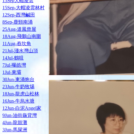
15Sep大帽凌雲
15Sep-大帽凌雲林村
12Sep-西灣鹹田
8Sep-鹿頸南涌
25Aug-道風曾屋
18Aug-飛鵝山南圍
11Aug-舂坎角
21Jul-淺水灣山頂
14Jul-鶴咀
7Jul-曝皓灣
1Jul-東壩
30Jun-東涌炮台
23Jun-牛奶牧埸
18Jun-龍虎山松林
16Jun-牛烏水塘
12Jun-白泥Angel家
9Jun-油街龜背灣
4Jun-龍鼓灘
3Jun-馬屎洲