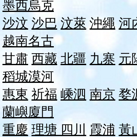
墨西
烏克
沙汶
沙巴
汶萊
沖繩
河
越南
名古
甘肅
西藏
北疆
九寨
元
稻城
漠河
惠東
祈福
嵊泗
南京
婺
蘭嶼
廈門
重慶
理塘
四川
霞浦
黃