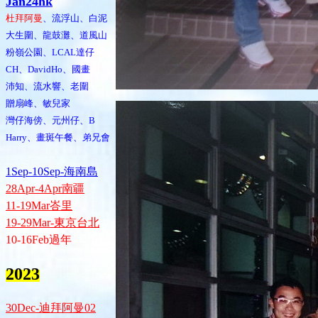
Jan24hk
杜拜阿曼
、流浮山、白泥
大生圍、龍鼓灘、道風山
粉嶺公園、LCAL達仔
CH、DavidHo、國畫
沛知、流水響、老圍
贈扇峰、敏兒家
灣仔海傍、元州仔、B
Harry、畫斑午餐、弟兄會
1Sep-10Sep-海南島
28Apr-4Apr南疆
11-19Mar峇里
19-29Mar-東京台北
10-16Feb過年
2023
30Dec-迪拜阿曼02