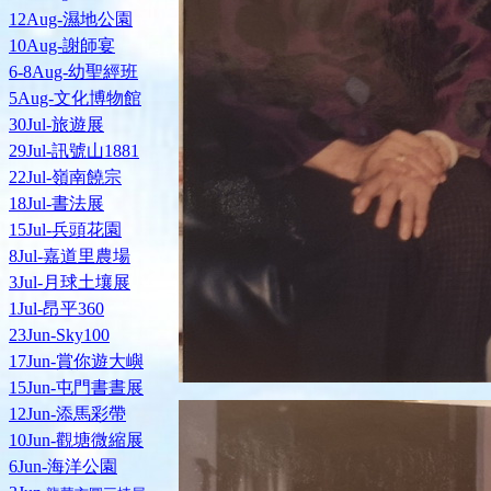
12Aug-濕地公園
10Aug-謝師宴
6-8Aug-幼聖經班
5Aug-文化博物館
30Jul-旅遊展
29Jul-訊號山1881
22Jul-嶺南饒宗
18Jul-書法展
15Jul-兵頭花園
8Jul-嘉道里農場
3Jul-月球土壤展
1Jul-昂平360
23Jun-Sky100
17Jun-賞你遊大嶼
15Jun-屯門書晝展
12Jun-添馬彩帶
10Jun-觀塘微縮展
6Jun-海洋公園