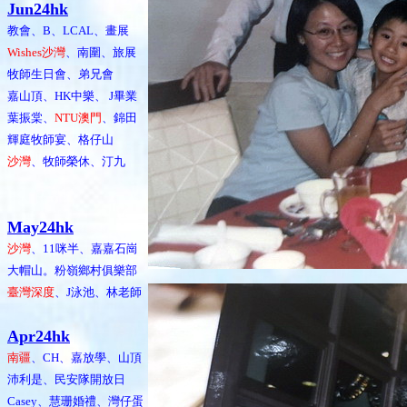
Jun24hk
教會、B、LCAL、畫展
Wishes沙灣
、南圍、旅展
牧師生日會、弟兄會
嘉山頂、HK中樂、 J畢業
葉振棠、
NTU澳門
、錦田
輝庭牧師宴、格仔山
沙灣
、牧師榮休、汀九
May24hk
沙灣
、11咪半、嘉嘉石崗
大帽山。粉嶺鄉村俱樂部
臺灣深度
、J泳池、林老師
Apr24hk
南疆
、CH、嘉放學、山頂
沛利是、民安隊開放日
Casey、慧珊婚禮、灣仔蛋