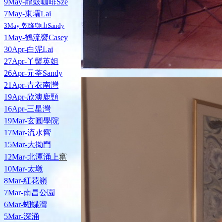
9May-龍鼓咖啡Sze
7May-東壩Lai
3May-乾隆獅山Sandy
1May-鶴流響Casey
30Apr-白泥Lai
27Apr-丫髻英姐
26Apr-元荃Sandy
21Apr-青衣南灣
19Apr-欣澳鹿頸
16Apr-三星灣
19Mar-玄圓學院
17Mar-流水嚮
15Mar-大拗門
窰
12Mar-北潭涌上
10Mar-太墩
8Mar-紅花嶺
7Mar-南昌公園
6Mar-蝴蝶灣
5Mar-深涌