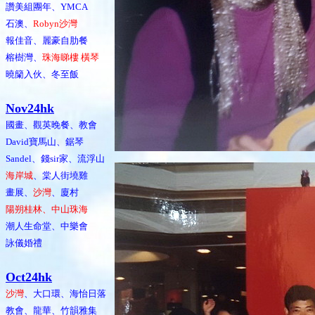
讚美組團年、YMCA
石澳、
Robyn沙灣
報佳音、麗豪自肋餐
榕樹灣、
珠海睇樓 橫琴
曉籣入伙、冬至飯
Nov24hk
國畫、觀英晚餐、教會
David寶馬山、鋸琴
Sandel、錢sir家、流浮山
海岸城
、棠人街墝雞
畫展、
沙灣
、廈村
陽朔桂林、中山珠海
潮人生命堂、中樂會
詠儀婚禮
Oct24hk
沙灣
、大口環、海怡日落
教會、龍華、竹韻雅集