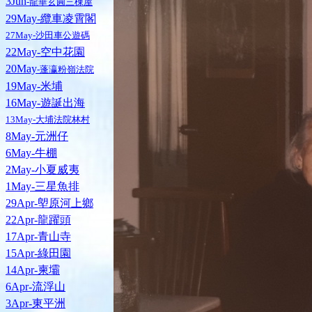
3Jun
-龍華玄圓三棟屋
29May-纜車凌霄閣
27May-沙田車公遊碼
22May-空中花園
20May
-蓬瀛粉嶺法院
19May-米埔
16May-遊誕出海
13May-大埔法院林村
8May-元洲仔
6May-牛棚
2May-小夏威夷
1May-三星魚排
29Apr-塱原河上鄉
22Apr-龍躍頭
17Apr-青山寺
15Apr-綠田園
14Apr-柬壩
6Apr-流浮山
3Apr-東平洲