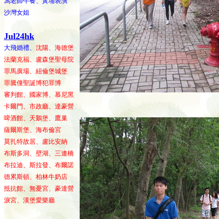
馮老師午餐、黃埔表演
沙灣女姐
Jul24hk
大飛婚禮、
沈陽、海德堡
法蘭克福、盧森堡聖母院
罪馬廣場、紐倫堡城堡
罪騰僮聖誕博犯罪博
審判館、國家博、慕尼黑
卡爾門、市政廳、達豪營
啤酒館、天鵝堡、鷹巢
薩爾斯堡、海布倫宮
莫扎特故居、盧比安納
布斯多洞、壁湖、三連橋
布拉迪、斯拉發、布爾諾
德累斯頓、柏林牛奶店
抵抗館、無憂宮、豪達營
淚宮、漢堡愛樂廳