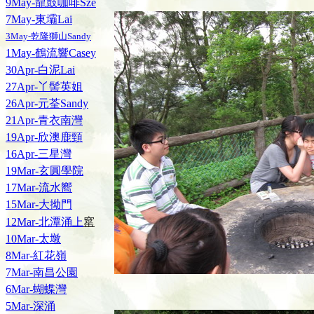
9May-龍鼓咖啡Sze
7May-東壩Lai
3May-乾隆獅山Sandy
1May-鶴流響Casey
30Apr-白泥Lai
27Apr-丫髻英姐
26Apr-元荃Sandy
21Apr-青衣南灣
19Apr-欣澳鹿頸
16Apr-三星灣
19Mar-玄圓學院
17Mar-流水嚮
15Mar-大拗門
窰
12Mar-北潭涌上
10Mar-太墩
8Mar-紅花嶺
7Mar-南昌公園
6Mar-蝴蝶灣
5Mar-深涌