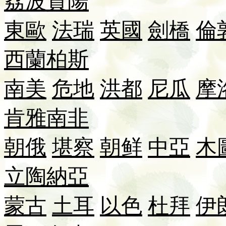
荔波
貴陽
東歐
法瑞
英國
劍橋
倫
西蘭
柏斯
南美
危地
洪都
尼瓜
摩
肯雅
南非
朝俄
堪察
朝鲜
中亞
木
立陶
納
亞
蒙古
土耳
以色
杜拜
伊