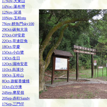
17Nov-大東山
14Noc-瀑布灣
12Nov-深涌
10Nov-玉桂ntu
7Nov-鯉魚門sky100
29Oct-砵甸大浪
27Oct-OP安君
22Oct-哥連臣角
18Oct-堂慶
15Oct-小白鷺
13Oct-生日
12Oct-濕地安君
11Oct-烏溪沙
10Oct-玉桂山
8Oct-遊艇香爐烽
1Oct-白沙澳
24Sep-摩星嶺
20Sep-赤柱Sandy
17Sep-三門仔