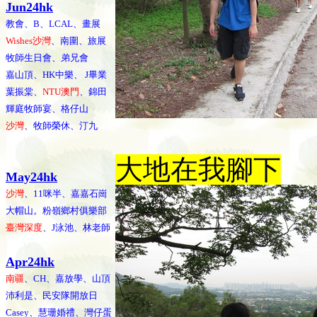
Jun24hk
教會、B、LCAL、畫展
Wishes沙灣
、南圍、旅展
牧師生日會、弟兄會
嘉山頂、HK中樂、 J畢業
葉振棠、
NTU澳門
、錦田
輝庭牧師宴、格仔山
沙灣
、牧師榮休、汀九
大地在我腳下
May24hk
沙灣
、11咪半、嘉嘉石崗
大帽山。粉嶺鄉村俱樂部
臺灣深度
、J泳池、林老師
Apr24hk
南疆
、CH、嘉放學、山頂
沛利是、民安隊開放日
Casey、慧珊婚禮、灣仔蛋