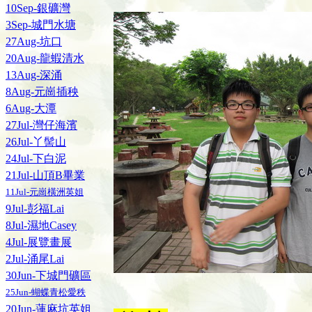
10Sep-銀礦灣
3Sep-城門水塘
27Aug-坑口
20Aug-龍蝦清水
13Aug-深涌
8Aug-元崗插秧
6Aug-大潭
27Jul-灣仔海濱
26Jul-丫髻山
24Jul-下白泥
21Jul-山頂B畢業
11Jul-元崗橫洲英姐
9Jul-彭福Lai
8Jul-濕地Casey
4Jul-展覽畫展
2Jul-涌尾Lai
30Jun-下城門礦區
25Jun-蝴蝶青松愛秩
20Jun-蓮麻坑英姐