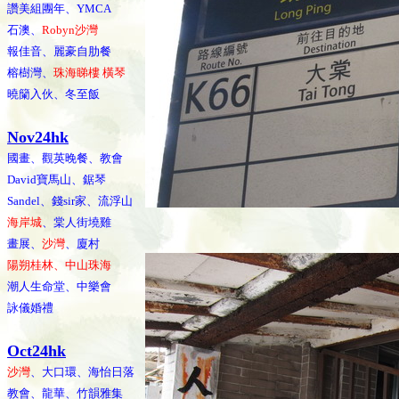
讚美組團年、YMCA
石澳、
Robyn沙灣
報佳音、麗豪自肋餐
榕樹灣、
珠海睇樓 橫琴
曉籣入伙、冬至飯
Nov24hk
國畫、觀英晚餐、教會
David寶馬山、鋸琴
Sandel、錢sir家、流浮山
海岸城
、棠人街墝雞
畫展、
沙灣
、廈村
陽朔桂林、中山珠海
潮人生命堂、中樂會
詠儀婚禮
Oct24hk
沙灣
、大口環、海怡日落
教會、龍華、竹韻雅集