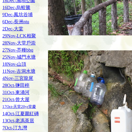
18Dec-濕地公園
16Dec-烏蛟騰
9Dec-鳳坑谷埔
6Dec-長洲ntu
2Dec-大棠
29Nov-LCK相聚
28Nov-大堂戶崇
27Nov-芥種bbq
25Nov-城門水塘
18Nov-山頂
11Nov-古洞水塘
4Nov-三宮龍尾
28Oct-鹽田梓
31Oct-東涌河
21Oct-曾大屋
17Oct-天堂20yr堂慶
14Oct-江夏圍紅磚
13Oct-老馮茶居
7Oct-汀九灣