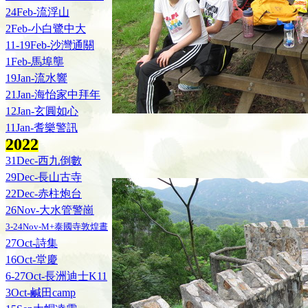
24Feb-流浮山
2Feb-小白鷺中大
11-19Feb-沙灣通關
1Feb-馬埠壟
19Jan-流水響
21Jan-海怡家中拜年
12Jan-玄圓如心
11Jan-耆樂警訊
202
2
31Dec-西九倒數
29Dec-長山古寺
22Dec-赤柱炮台
26Nov-大水管警崗
3-24Nov-M+泰國寺敦煌晝
27Oct-詩集
16Oct-堂慶
6-27Oct-長洲迪士K11
3Oct-鹹田camp