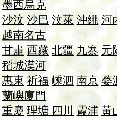
墨西
烏克
沙汶
沙巴
汶萊
沖繩
河
越南
名古
甘肅
西藏
北疆
九寨
元
稻城
漠河
惠東
祈福
嵊泗
南京
婺
蘭嶼
廈門
重慶
理塘
四川
霞浦
黃