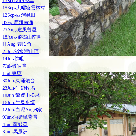
15Sep大帽凌雲
15Sep-大帽凌雲林村
12Sep-西灣鹹田
8Sep-鹿頸南涌
25Aug-道風曾屋
18Aug-飛鵝山南圍
11Aug-舂坎角
21Jul-淺水灣山頂
14Jul-鶴咀
7Jul-曝皓灣
1Jul-東壩
30Jun-東涌炮台
23Jun-牛奶牧埸
18Jun-龍虎山松林
16Jun-牛烏水塘
12Jun-白泥Angel家
9Jun-油街龜背灣
4Jun-龍鼓灘
3Jun-馬屎洲