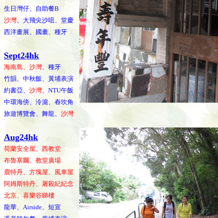
生日灣仔、自助餐B
沙灣
、大飛尖沙咀、堂慶
西洋畫展、國畫、種牙
Sept24hk
海南島、沙灣
、種牙
竹韻、中秋飯、黃埔表演
約書亞、
沙灣
、NTU午飯
中環海傍、泠滬、舂坎角
旅遊博覽會、舞龍、
沙灣
Aug24hk
荷蘭安全屋、西教堂
布魯塞爾、教堂廣場
鹿特丹、方塊屋、風車屋
阿姆斯特丹、屠殺紀紀念
北京、喜樂谷睇樓
龍華、Airside、短宣