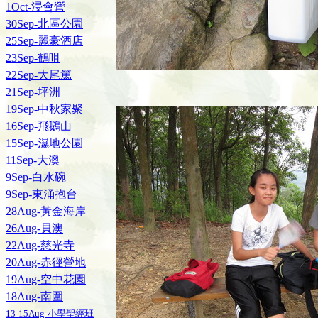
1Oct-浸會營
30Sep-北區公園
25Sep-麗豪酒店
23Sep-鶴咀
22Sep-大尾篤
21Sep-坪洲
19Sep-中秋家聚
16Sep-飛鵝山
15Sep-濕地公園
11Sep-大澳
9Sep-白水碗
9Sep-東涌抱台
28Aug-黃金海岸
26Aug-貝澳
22Aug-慈光寺
20Aug-赤徑營地
19Aug-空中花園
18Aug-南圍
13-15Aug-小學聖經班