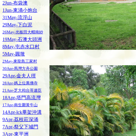
2Jun-布袋澳
1Jun-東涌小炮台
31May-流浮山
29May-下白泥
26May-光板田大帽南紗
19May-石澳大頭洲
8May-屯赤水口村
5May-圓墩
2May-東龍島三家村
30Apr-馬灣方舟公園
29Apr-金夫人徑
28Apr-媽上位萬佛寺
21Apr-芝大殆台哥連臣
18Apr-塔門高流灣
17Apr-南生圍黃牛山
14Apr-lck畢架沖溝
9Apr-荔枝莊深涌
7Apr-祭父下城門
3Apr-東平洲