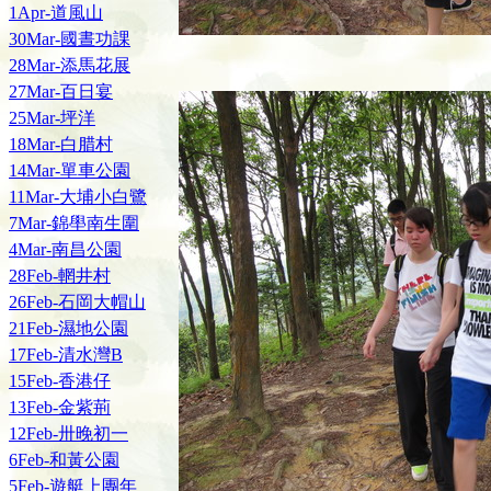
1Apr-道風山
30Mar-國晝功課
28Mar-添馬花展
27Mar-百日宴
25Mar-坪洋
18Mar-白腊村
14Mar-單車公園
11Mar-大埔小白鷺
7Mar-錦壆南生圍
4Mar-南昌公園
28Feb-輞井村
26Feb-石岡大帽山
21Feb-濕地公園
17Feb-清水灣B
15Feb-香港仔
13Feb-金紫荊
12Feb-卅晚初一
6Feb-和黃公園
5Feb-遊艇上團年