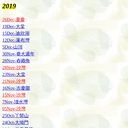
2019
26Dec-重慶
19Dec-大棠
15Dec-迪欣湖
12Dec-瀑布灣
5Dec-山頂
30Nov-臺大週年
28Nov-舂磡角
28Nov-沙灣
23Nov-大棠
21Nov-沙灣
16Nov-吉慶圍
15Nov-沙灣
7Nov-淺水灣
05Nov-沙灣
25Oct-丫髻山
24Oct-大坳門