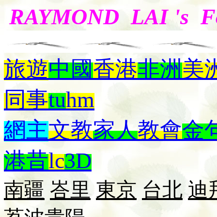
RAYMOND LAI 's 
旅遊
中國
香港
非洲
美
同事
tu
hm
網主
文教
家人
教會
金
港昔
lc
3D
南疆
峇里
東京
台北
迪