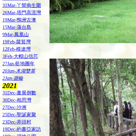
31Mar-丫髻南生圍
26Mar-塔門高流灣
19Mar-鴨洲古澳
15Mar-蒲台島
9Mar-鳳凰山
19Feb-籮箕灣
12Feb-模達灣
3Feb-大帽山信芯
27Jan-藍地團年
20Jan-木湖雙英
2Jan-遊輪
2021
31Dec-畫展倒數
30Dec-相思灣
27Dec-沙洲
25Dec-聖誕家聚
23Dec-井頭村
19Dec-約書亞家訪