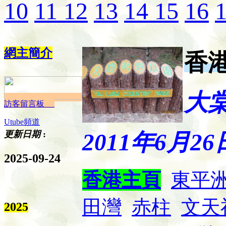
10
11
12
13
14
15
16
網主簡介
香港 
大棠
訪客留言板
Utube頻道
更新日期
:
2011年6月26
2025-09-24
香港主頁
東平
田灣
赤柱
文天
2025