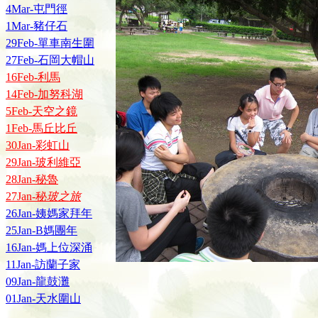
4Mar-屯門徑
1Mar-豬仔石
29Feb-單車南生圍
27Feb-石岡大帽山
16Feb-利馬
14Feb-加努科湖
5Feb-天空之鏡
1Feb-馬丘比丘
30Jan-彩虹山
29Jan-玻利維亞
28Jan-秘魯
27Jan-秘
玻之旅
26Jan-姨媽家拜年
25Jan-B媽團年
16Jan-媽上位深涌
11Jan-訪蘭子家
09Jan-龍鼓灘
01Jan-天水圍山