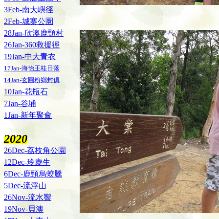
3Feb-南大嶼徑
2Feb-城寨公圜
28Jan-欣澳鹿頸村
26Jan-360救援徑
19Jan-中大青衣
17Jan-海怡王桂日落
14Jan-玄圓粉鄉封俱
10Jan-花瓶石
7Jan-谷埔
1Jan-新年聚會
2020
26Dec-荔枝角公園
12Dec-玲慶生
6Dec-鹿頸烏蛟騰
5Dec-流浮山
26Nov-流水響
19Nov-貝澳