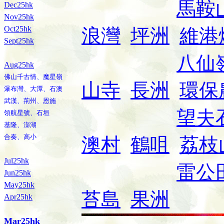
馬鞍
Dec25hk
Nov25hk
Oct25hk
浪灣
坪洲
維港
Sept25hk
八仙
Aug25hk
佛山千古情、魔星嶺
山寺
長洲
環保
瀑布灣、大潭、石澳
武漢、荊州、恩施
望夫
領航星號、石垣
基隆、澎湖
合奏、高小
澳村
鶴咀
荔枝
Jul25hk
雷公
Jun25hk
May25hk
苔島
果洲
Apr25hk
Mar25hk