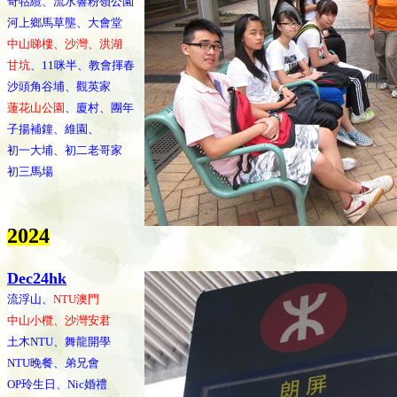
奇牯纜、流水響粉嶺公園
河上鄉馬草壟、大會堂
中山睇樓、沙灣、洪湖
甘坑
、11咪半、教會揮春
沙頭角谷埔、觀英家
蓮花山公園
、廈村、團年
子揚補鐘、維園、
初一大埔、初二老哥家
初三馬場
202
4
Dec24hk
流浮山、
NTU澳門
中山小欖、沙灣安君
土木NTU、舞龍開學
NTU晚餐、弟兄會
OP玲生日、Nic婚禮