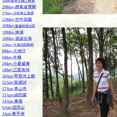
3Jun
-龍華玄圓三棟屋
29May-纜車凌霄閣
27May-沙田車公遊碼
22May-空中花園
20May
-蓬瀛粉嶺法院
19May-米埔
16May-遊誕出海
13May-大埔法院林村
8May-元洲仔
6May-牛棚
2May-小夏威夷
1May-三星魚排
29Apr-塱原河上鄉
22Apr-龍躍頭
17Apr-青山寺
15Apr-綠田園
14Apr-柬壩
6Apr-流浮山
3Apr-東平洲