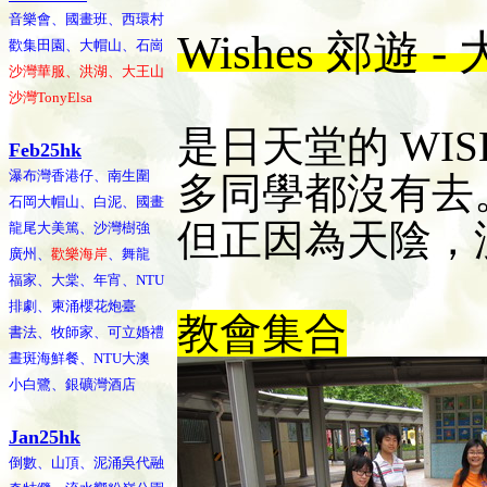
音樂會、國畫班、西環村
Wishes 郊遊
歡集田園、大帽山、石崗
沙灣華服、洪湖、大王山
沙灣TonyElsa
是日天堂的 WISH
Feb25hk
瀑布灣香港仔、南生圍
多同學都沒有去
石岡大帽山、白泥、國畫
但正因為天陰，
龍尾大美篤、沙灣樹強
廣州、
歡樂海岸
、舞龍
福家、大棠、年宵、NTU
排劇、柬涌櫻花炮臺
教會集合
書法、牧師家、可立婚禮
晝斑海鮮餐、NTU大澳
小白鷺、銀礦灣酒店
Jan25hk
倒數、山頂、泥涌吳代融