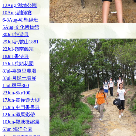
12Aug-濕地公園
10Aug-謝師宴
6-8Aug-幼聖經班
5Aug-文化博物館
30Jul-旅遊展
29Jul-訊號山1881
22Jul-嶺南饒宗
18Jul-書法展
15Jul-兵頭花園
8Jul-嘉道里農場
3Jul-月球土壤展
1Jul-昂平360
23Jun-Sky100
17Jun-賞你遊大嶼
15Jun-屯門書晝展
12Jun-添馬彩帶
10Jun-觀塘微縮展
6Jun-海洋公園