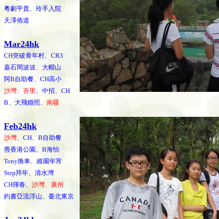
粵劇平貴、玲手入院
天澤佈道
Mar24hk
CH突破青年村、CR3
嘉石岡波波、大帽山
阿B自助餐、CH高小
沙灣、峇里
、中招、CH
B、大飛婚照、
南疆
Feb24hk
沙灣
、CH、B自助餐
燾香港公園、B海怡
Tony換車、維園年宵
Step拜年、清水灣
CH揮春、
沙灣、廣州
約書亞流浮山、臺北東京