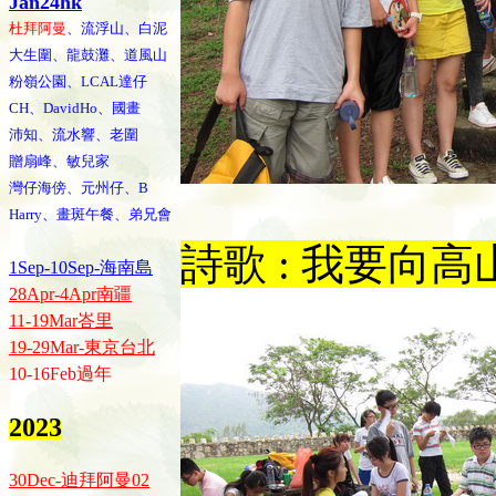
Jan24hk
杜拜阿曼
、流浮山、白泥
大生圍、龍鼓灘、道風山
粉嶺公園、LCAL達仔
CH、DavidHo、國畫
沛知、流水響、老圍
贈扇峰、敏兒家
灣仔海傍、元州仔、B
Harry、畫斑午餐、弟兄會
詩歌 : 我要向高
1Sep-10Sep-海南島
28Apr-4Apr南疆
11-19Mar峇里
19-29Mar-東京台北
10-16Feb過年
2023
30Dec-迪拜阿曼02