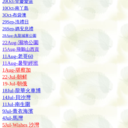
20Oct-堂慶愛簉
10Oct-南丫島
3Oct-布袋澳
29Sep-洗禮日
26Sep-媽安息禮
28Aug-丸龍城寨公園
22Aug-濕地公園
15Aug-飛鵝山西貢
11Aug-老哥60
11Aug-暑聖經班
1Aug-堪察加
22-Jul-朝鲜
19-Jul-朝
俄
18Jul-龍華火車博
14Jul-貝沙灣
11Jul-南生圍
9Jul-青衣海濱
4Jul-馬灣
5Jul-Wishes 沙灣