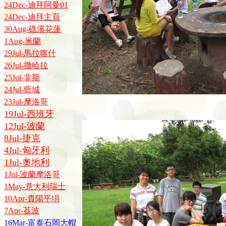
24Dec-迪拜阿曼01
24Dec-迪拜主頁
30Aug-礁溪花蓮
1Aug-米蘭
29Jul-馬拉喀什
26Jul-撒哈拉
25Jul-非斯
24Jul-藍城
23Jul-摩洛哥
19Jul-西班牙
12Jul-波蘭
8Jul-捷克
4Jul-匈牙利
1Jul-奧地利
1Jul-波蘭摩洛哥
1May-意大利瑞士
10Apr-貴陽平埧
7Apr-荔波
16Mar-富泰石岡大帽