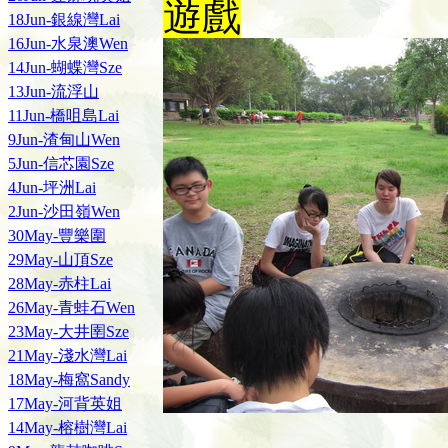
遊戲
18Jun-銀線灣Lai
16Jun-水泉澳Wen
14Jun-蝴蝶灣Sze
13Jun-流浮山
11Jun-橋咀島Lai
9Jun-渣甸山Wen
5Jun-信芯園Sze
4Jun-坪洲Lai
2Jun-沙田嶺Wen
30May-豐樂圍
29May-山頂Sze
28May-赤柱Lai
26May-青蛙石Wen
23May-大井圉Sze
21May-淺水灣Lai
18May-梅窩Sandy
17May-河背英姐
14May-榕樹灣Lai